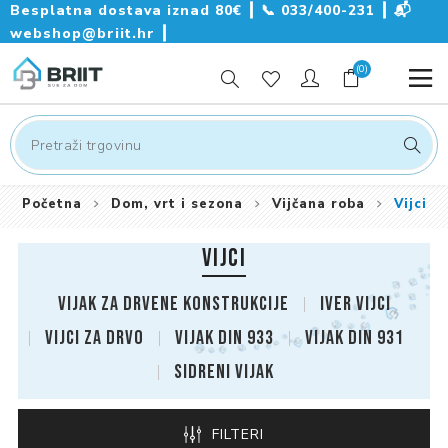
Besplatna dostava iznad 80€ ┃
📞
033/400-231
┃
📬
webshop@briit.hr
┃
(0)
Početna
Dom, vrt i sezona
Vijčana roba
Vijci
VIJCI
Vijak za drvene konstrukcije
Iver vijci
Vijci za drvo
Vijak DIN 933
Vijak DIN 931
Sidreni vijak
FILTERI