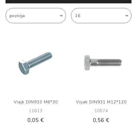
Viajk DIN933 M6*30
Viijak DIN931 M12*120
11613
10574
0,05 €
0,56 €