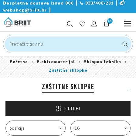
Besplatna dostava iznad 80€ ┃
📞
033/400-231
┃
📬
webshop@briit.hr
┃
(0)
Početna
Elektromaterijal
Sklopna tehnika
Zaštitne sklopke
ZAŠTITNE SKLOPKE
FILTERI