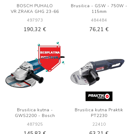
BOSCH PUHALO
Brusilica - GSW - 750W -
VR.ZRAKA GHG 23-66
115mm
497973
484484
190,32 €
76,21 €
Brusilica kutna -
Brusilica kutna Praktik
GWS2200 - Bosch
PT2230
487925
22410
145,83 €
63,21 €