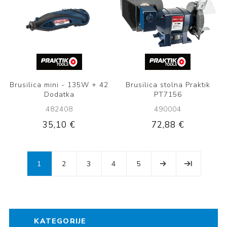
Brusilica mini - 135W + 42
Brusilica stolna Praktik
Dodatka
PT7156
482408
490004
35,10 €
72,88 €
1
2
3
4
5
KATEGORIJE