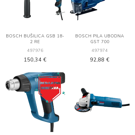
BOSCH BUŠILICA GSB 18-
BOSCH PILA UBODNA
2 RE
GST 700
497976
497974
150,34 €
92,88 €