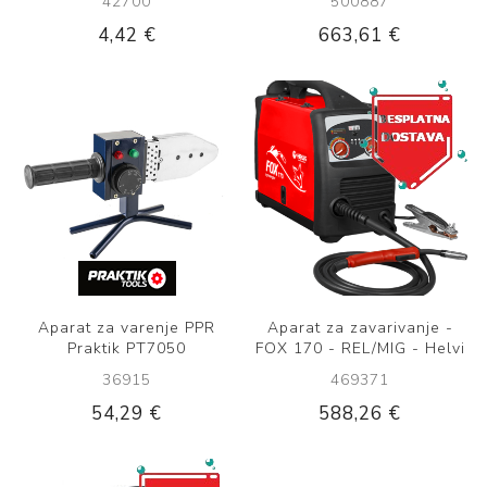
42700
500887
4,42 €
663,61 €
Aparat za varenje PPR
Aparat za zavarivanje -
Praktik PT7050
FOX 170 - REL/MIG - Helvi
36915
469371
54,29 €
588,26 €