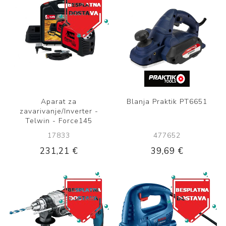
Aparat za
Blanja Praktik PT6651
zavarivanje/Inverter -
Telwin - Force145
17833
477652
231,21 €
39,69 €