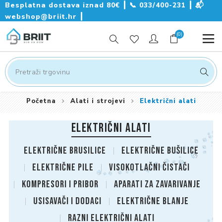
Besplatna dostava iznad 80€ ┃
📞
033/400-231
┃
📬
webshop@briit.hr
┃
(0)
Početna
Alati i strojevi
Električni alati
ELEKTRIČNI ALATI
Električne brusilice
Električne bušilice
Električne Pile
Visokotlačni čistači
Kompresori i pribor
Aparati za zavarivanje
Usisavači i dodaci
Električne blanje
Razni električni alati