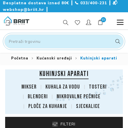
Besplatna dostava iznad 80€ ┃
📞
033/400-231
┃
📬
webshop@briit.hr
┃
(0)
Početna
Kućanski uređaji
Kuhinjski aparati
KUHINJSKI APARATI
Mikser
Kuhala za vodu
Tosteri
Blenderi
Mikrovalne pećnice
Ploče za kuhanje
Sjeckalice
FILTERI