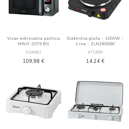
Vivax mikrovalna pećnica
Električna ploča - 1000W -
MWO-2079 BG
Crna - ZLN2805BK
504861
471895
109,98 €
14,24 €