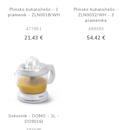
Plinsko kuhalo/rešo - 1
Plinsko kuhalo/rešo -
plamenik - ZLN0018/WH
ZLN0032/WH - 3
plamenika
477851
489393
21,43 €
54,42 €
Sokovnik - DOMO - 1L -
DO9016J
493695