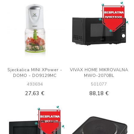
Sjeckalica MINI XPower -
VIVAX HOME MIKROVALNA
DOMO - DO9129MC
MWO-2070BL
493694
501077
27,63 €
88,18 €