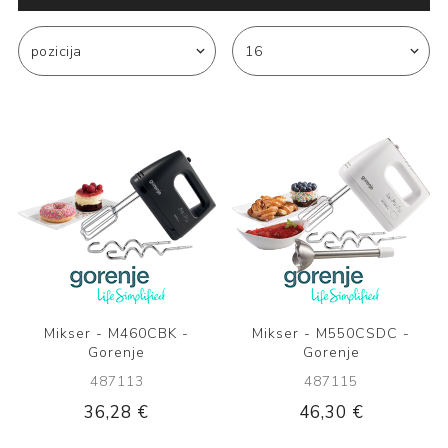
Mikser - M460CBK -
Mikser - M550CSDC -
Gorenje
Gorenje
487113
487115
36,28 €
46,30 €