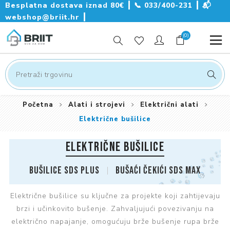
Besplatna dostava iznad 80€ ┃
📞
033/400-231
┃
📬
webshop@briit.hr
┃
(0)
Početna
Alati i strojevi
Električni alati
Električne bušilice
ELEKTRIČNE BUŠILICE
Bušilice SDS plus
Bušaći čekići SDS max
Električne bušilice su ključne za projekte koji zahtijevaju
brzi i učinkovito bušenje. Zahvaljujući povezivanju na
električno napajanje, omogućuju brže bušenje rupa brže