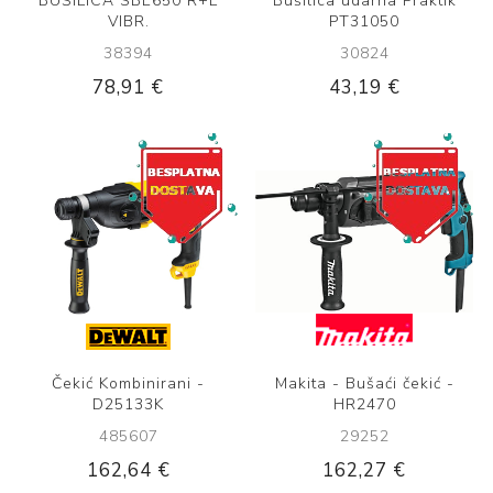
BUŠILICA SBE650 R+L
Bušilica udarna Praktik
VIBR.
PT31050
38394
30824
78,91 €
43,19 €
Čekić Kombinirani -
Makita - Bušaći čekić -
D25133K
HR2470
485607
29252
162,64 €
162,27 €