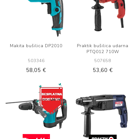
Makita bušilica DP2010
Praktik bušilica udarna
PTQ012 710W
503346
507658
58,05 €
53,60 €