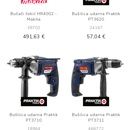
Bušači čekić HR4002 -
Bušilica udarna Praktik
Makita
PT3620
38702
24167
491,63 €
57,04 €
Bušilica udarna Praktik
Bušilica udarna Praktik
PT3710
PT3711
18964
466772