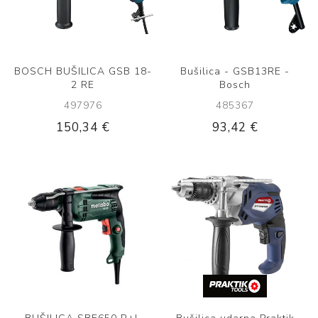
BOSCH BUŠILICA GSB 18-
Bušilica - GSB13RE -
2 RE
Bosch
497976
485367
150,34 €
93,42 €