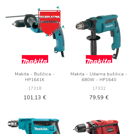
Makita - Bušilica -
Makita - Udarna bušilica -
HP1641K
680W - HP1640
17318
17332
101,13 €
79,59 €