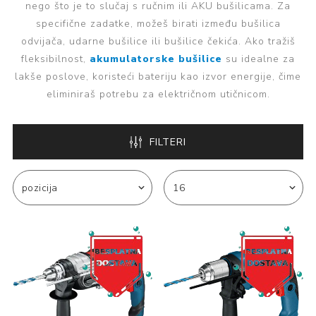
nego što je to slučaj s ručnim ili AKU bušilicama. Za
specifične zadatke, možeš birati između bušilica
odvijača, udarne bušilice ili bušilice čekića. Ako tražiš
fleksibilnost,
akumulatorske bušilice
su idealne za
lakše poslove, koristeći bateriju kao izvor energije, čime
eliminiraš potrebu za električnom utičnicom.
FILTERI