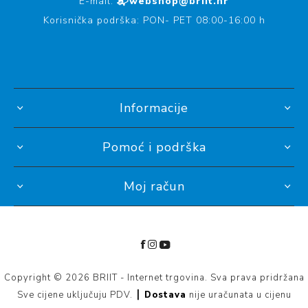
E-mail:
📬webshop@briit.hr
Korisnička podrška: PON- PET 08:00-16:00 h
Informacije
Pomoć i podrška
Moj račun
Copyright © 2026 BRIIT - Internet trgovina. Sva prava pridržana
Sve cijene uključuju PDV. ┃
Dostava
nije uračunata u cijenu