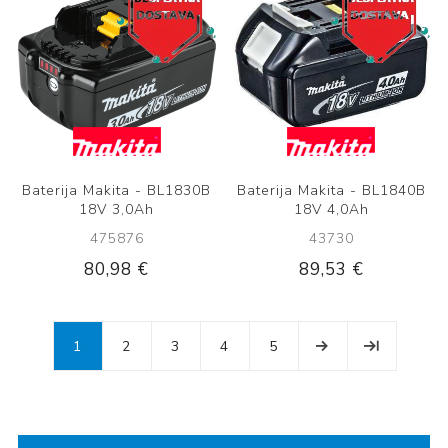
Baterija Makita - BL1830B
Baterija Makita - BL1840B
18V 3,0Ah
18V 4,0Ah
475876
43730
80,98 €
89,53 €
1
2
3
4
5