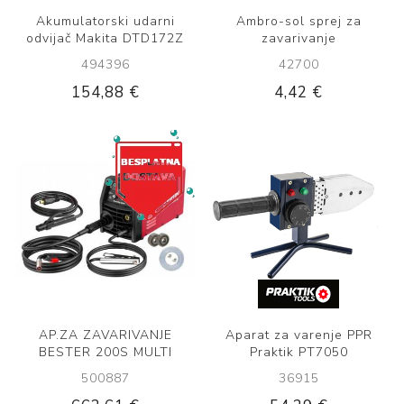
Akumulatorski udarni
Ambro-sol sprej za
odvijač Makita DTD172Z
zavarivanje
494396
42700
154,88 €
4,42 €
AP.ZA ZAVARIVANJE
Aparat za varenje PPR
BESTER 200S MULTI
Praktik PT7050
500887
36915