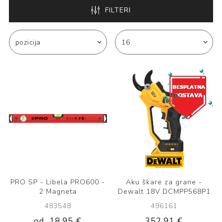
FILTERI
PRO SP - Libela PRO600 -
Aku škare za grane -
2 Magneta
Dewalt 18V DCMPP568P1
483548
496161
od
18,95 €
352,91 €