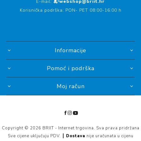
E-mail:
📬webshop@briit.hr
Korisnička podrška: PON- PET 08:00-16:00 h
Informacije
Pomoć i podrška
Moj račun
Copyright © 2026 BRIIT - Internet trgovina. Sva prava pridržana
Sve cijene uključuju PDV. ┃
Dostava
nije uračunata u cijenu