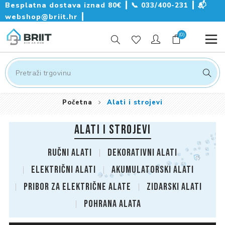
Besplatna dostava iznad 80€ ┃
📞
033/400-231
┃
📬
webshop@briit.hr
┃
(0)
Početna
Alati i strojevi
ALATI I STROJEVI
Ručni alati
Dekorativni alati
Električni alati
Akumulatorski alati
Pribor za električne alate
Zidarski alati
Pohrana alata