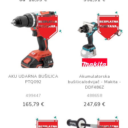
AKU UDARNA BUŠILICA
Akumulatorska
PTQ092
bušilica/odvijač - Makita -
DDF486Z
499447
488658
165,79 €
247,69 €