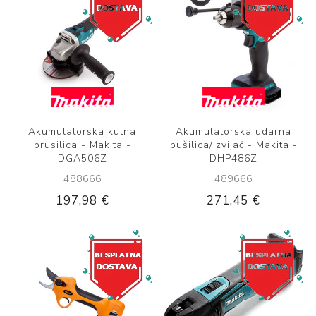
Akumulatorska kutna
Akumulatorska udarna
brusilica - Makita -
bušilica/izvijač - Makita -
DGA506Z
DHP486Z
488666
489666
197,98 €
271,45 €