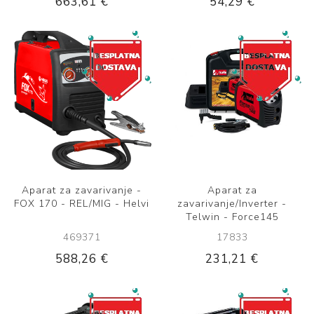
663,61 €
54,29 €
Aparat za zavarivanje -
Aparat za
FOX 170 - REL/MIG - Helvi
zavarivanje/Inverter -
Telwin - Force145
469371
17833
588,26 €
231,21 €