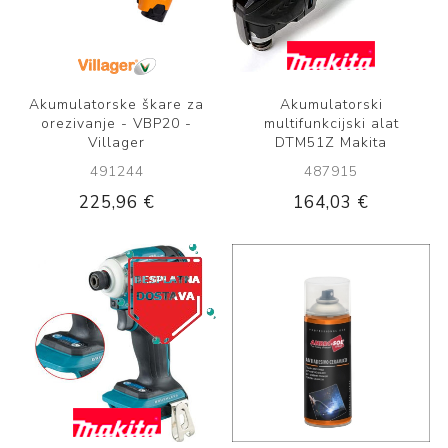
Akumulatorske škare za
Akumulatorski
orezivanje - VBP20 -
multifunkcijski alat
Villager
DTM51Z Makita
491244
487915
225,96 €
164,03 €