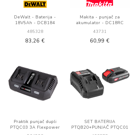
DeWalt - Baterija -
Makita - punjač za
18V5Ah - DCB184
akumulator - DC18RC
485328
43731
83,26 €
60,99 €
Praktik punjač dupli
SET BATERIJA
PTQC03 3A Flexpower
PTQB20+PUNJAČ PTQC01