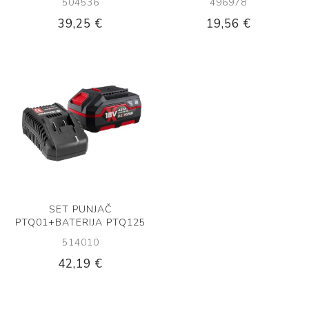
504536
496978
39,25 €
19,56 €
SET PUNJAČ
PTQ01+BATERIJA PTQ125
514010
42,19 €