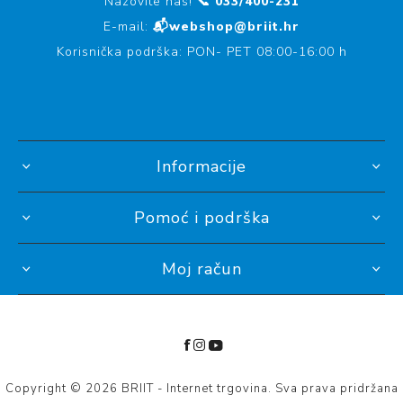
Nazovite nas!
📞 033/400-231
E-mail:
📬webshop@briit.hr
Korisnička podrška: PON- PET 08:00-16:00 h
Informacije
Pomoć i podrška
Moj račun
Copyright © 2026 BRIIT - Internet trgovina. Sva prava pridržana