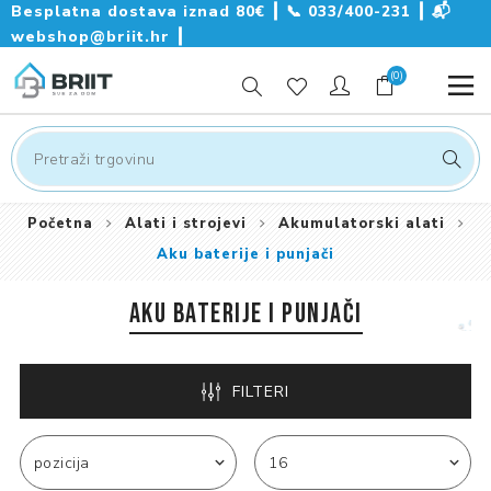
Besplatna dostava iznad 80€ ┃
📞
033/400-231
┃
📬
webshop@briit.hr
┃
(0)
Početna
Alati i strojevi
Akumulatorski alati
Aku baterije i punjači
AKU BATERIJE I PUNJAČI
FILTERI