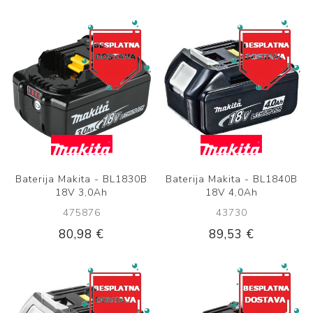
Baterija Makita - BL1830B
Baterija Makita - BL1840B
18V 3,0Ah
18V 4,0Ah
475876
43730
80,98 €
89,53 €