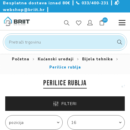
Besplatna dostava iznad 80€ ┃
📞
033/400-231
┃
📬
webshop@briit.hr
┃
(0)
Početna
Kućanski uređaji
Bijela tehnika
Perilice rublja
PERILICE RUBLJA
FILTERI