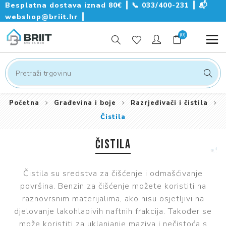
Besplatna dostava iznad 80€ ┃
📞
033/400-231
┃
📬
webshop@briit.hr
┃
(0)
Početna
Građevina i boje
Razrjeđivači i čistila
Čistila
ČISTILA
Čistila su sredstva za čišćenje i odmašćivanje
površina. Benzin za čišćenje možete koristiti na
raznovrsnim materijalima, ako nisu osjetljivi na
djelovanje lakohlapivih naftnih frakcija. Također se
može koristiti za uklanjanje maziva i nečistoća s