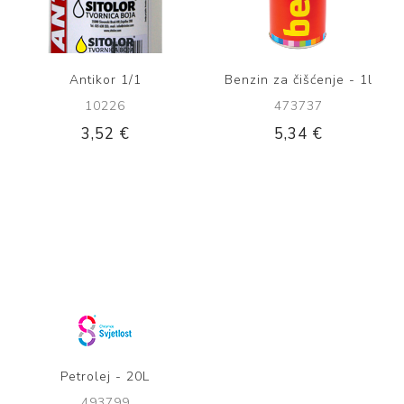
Antikor 1/1
Benzin za čišćenje - 1l
10226
473737
3,52 €
5,34 €
Petrolej - 20L
493799