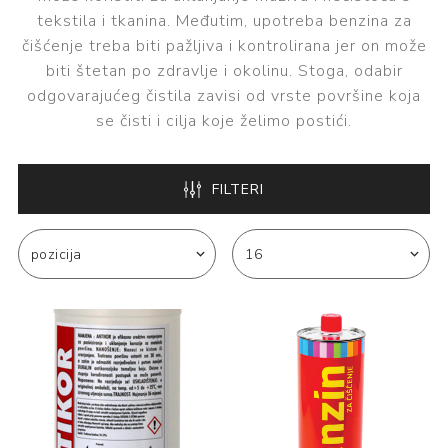
tekstila i tkanina. Međutim, upotreba benzina za
čišćenje treba biti pažljiva i kontrolirana jer on može
biti štetan po zdravlje i okolinu. Stoga, odabir
odgovarajućeg čistila zavisi od vrste površine koja
se čisti i cilja koje želimo postići.
FILTERI