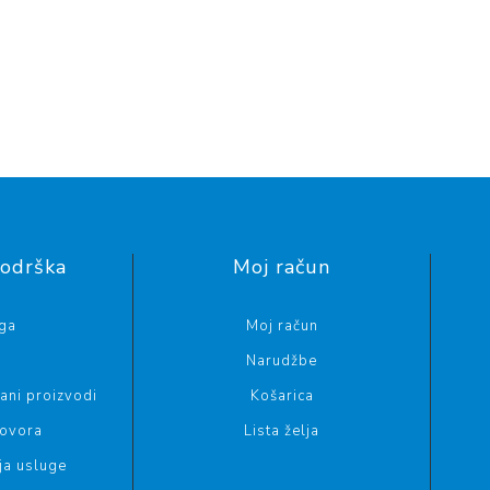
podrška
Moj račun
aga
Moj račun
g
Narudžbe
ani proizvodi
Košarica
govora
Lista želja
ja usluge