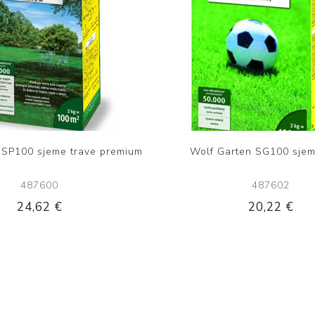
 SP100 sjeme trave premium
Wolf Garten SG100 sjem
487600
487602
24,62 €
20,22 €