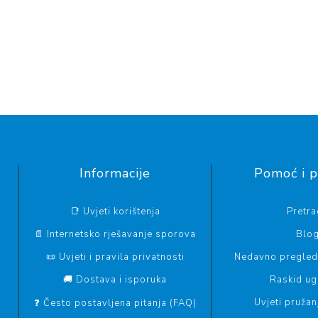
Informacije
Pomoć i 
📑 Uvjeti korištenja
Pretr
📄 Internetsko rješavanje sporova
Blo
📜 Uvjeti i pravila privatnosti
Nedavno pregled
🚚 Dostava i isporuka
Raskid u
Uvjeti pružan
❓ Često postavljena pitanja (FAQ)