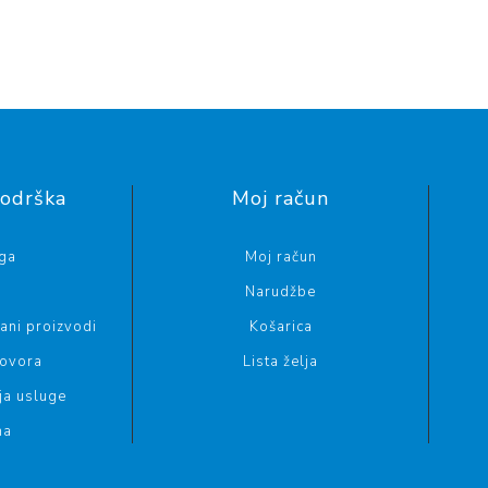
podrška
Moj račun
aga
Moj račun
g
Narudžbe
ani proizvodi
Košarica
govora
Lista želja
ja usluge
ma