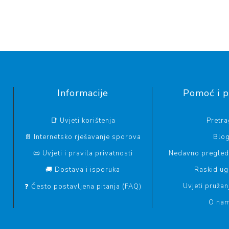
Informacije
Pomoć i 
📑 Uvjeti korištenja
Pretr
📄 Internetsko rješavanje sporova
Blo
📜 Uvjeti i pravila privatnosti
Nedavno pregled
🚚 Dostava i isporuka
Raskid u
Uvjeti pružan
❓ Često postavljena pitanja (FAQ)
O na