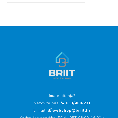
Imate pitanja?
Nazovite nas!
📞 033/400-231
E-mail:
📬webshop@briit.hr
Korisnička podrška: PON- PET 08:00-16:00 h