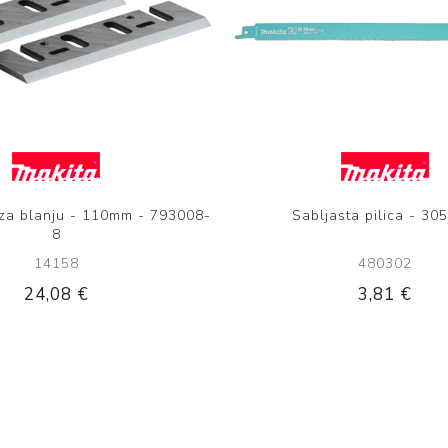
 za blanju - 110mm - 793008-
Sabljasta pilica - 30
8
14158
480302
24,08 €
3,81 €