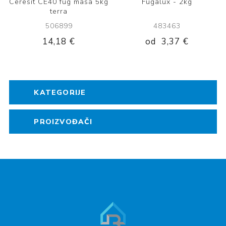
Ceresit CE40 fug masa 5kg
Fugalux - 2kg
terra
506899
483463
14,18 €
od
3,37 €
KATEGORIJE
PROIZVOĐAČI