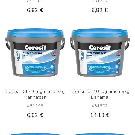
481307
481312
6,82 €
6,82 €
Ceresit CE40 fug masa 2kg
Ceresit CE40 fug masa 5kg
Manhattan
Bahama
481298
481302
6,82 €
14,18 €