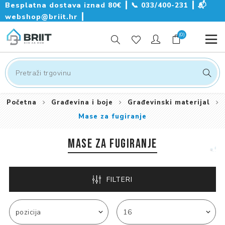
Besplatna dostava iznad 80€ ┃
📞
033/400-231
┃
📬
webshop@briit.hr
┃
(0)
Početna
Građevina i boje
Građevinski materijal
Mase za fugiranje
MASE ZA FUGIRANJE
FILTERI