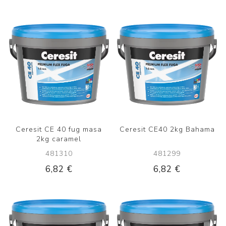
Ceresit CE 40 fug masa
Ceresit CE40 2kg Bahama
2kg caramel
481310
481299
6,82 €
6,82 €