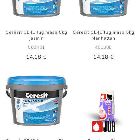
Ceresit CE40 fug masa 5kg
Ceresit CE40 fug masa 5kg
jasmin
Manhattan
503401
481305
14,18 €
14,18 €