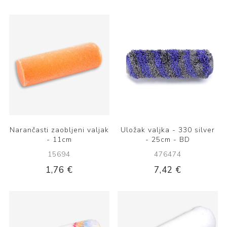
Narančasti zaobljeni valjak
Uložak valjka - 330 silver
- 11cm
- 25cm - BD
15694
476474
1,76 €
7,42 €