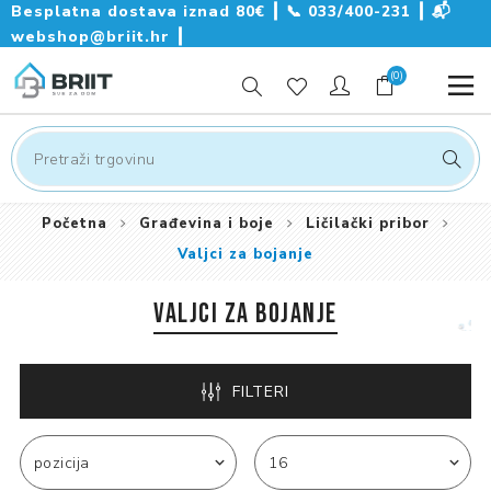
Besplatna dostava iznad 80€ ┃
📞
033/400-231
┃
📬
webshop@briit.hr
┃
(0)
Početna
Građevina i boje
Ličilački pribor
Valjci za bojanje
VALJCI ZA BOJANJE
FILTERI