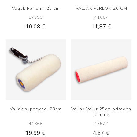
Valjak Perlon - 23 cm
VALJAK PERLON 20 CM
17390
41667
10,08 €
11,87 €
Valjak superwool 23cm
Valjak Velur 25cm prirodna
tkanina
41668
17577
19,99 €
4,57 €