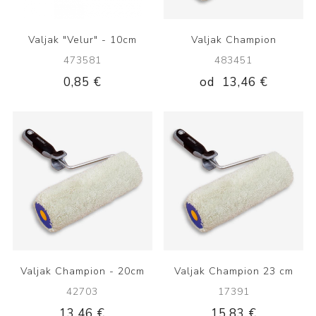
Valjak "Velur" - 10cm
Valjak Champion
473581
483451
0,85 €
od
13,46 €
Valjak Champion - 20cm
Valjak Champion 23 cm
42703
17391
13,46 €
15,83 €