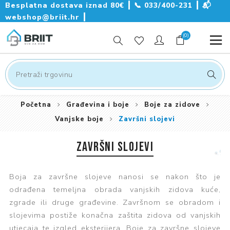
Besplatna dostava iznad 80€ ┃
📞
033/400-231
┃
📬
webshop@briit.hr
┃
(0)
Početna
Građevina i boje
Boje za zidove
Vanjske boje
Završni slojevi
ZAVRŠNI SLOJEVI
Boja za završne slojeve nanosi se nakon što je
odrađena temeljna obrada vanjskih zidova kuće,
zgrade ili druge građevine. Završnom se obradom i
slojevima postiže konačna zaštita zidova od vanjskih
utjecaja te izgled eksterijera. Boje za završne slojeve