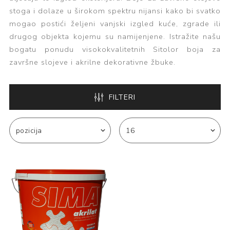
stoga i dolaze u širokom spektru nijansi kako bi svatko
mogao postići željeni vanjski izgled kuće, zgrade ili
drugog objekta kojemu su namijenjene. Istražite našu
bogatu ponudu visokokvalitetnih Sitolor boja za
završne slojeve i akrilne dekorativne žbuke.
FILTERI