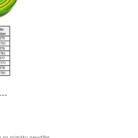
___
 po primitku narudžbe.