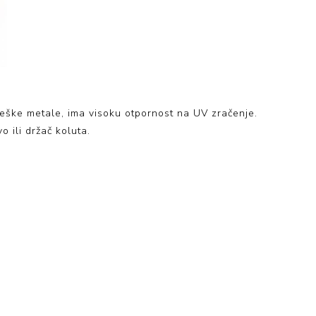
i teške metale, ima visoku otpornost na UV zračenje.
o ili držač koluta.