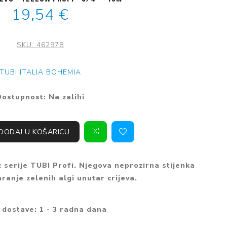
alacijski
Bojleri
Regulatori tlaka
19,54 €
ovi
radbene ploče za
krovalne pećnice
vode
hanje
oče za kuhanje
PHD cijevi za vodu
SKU:
462978
radbene pećnice
eckalice
Kromirani fitinzi
rilice rublja
TUBI ITALIA BOHEMIA
Mesing fitinzi
šilice rublja
Dostupnost:
Na zalihi
Fleksibilna crijeva
DODAJ U KOŠARICU
z serije TUBI Profi. Njegova neprozirna stijenka
ranje zelenih algi unutar crijeva.
 dostave:
1 - 3 radna dana