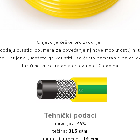
Crijevo je češke proizvodnje.
 dodaju plastici polimera za povećanje njihove mobilnosti.) n
lu stijenku, možete ga koristiti i za često namatanje na crijev
Jamčimo vijek trajanja crijeva do 10 godina.
Tehnički podaci
materijal:
PVC
težina:
315 g/m
unutarnji promjer:
19 mm