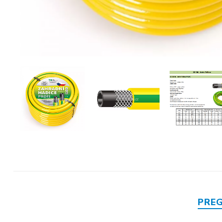
Mase za
izravnavanje - kitovi
PRE