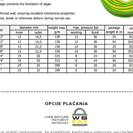
__________________________________________________
OPCIJE PLAĆANJA
je platiti gotovinom, te kreditnim karticama odnosno pouzećem