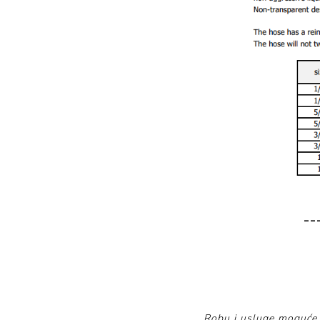
__
Robu i usluge moguće 