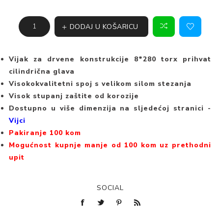
DODAJ U KOŠARICU
Vijak za drvene konstrukcije 8*280 torx prihvat
cilindrična glava
Visokokvalitetni spoj s velikom silom stezanja
Visok stupanj zaštite od korozije
Dostupno u više dimenzija na sljedećoj stranici -
Vijci
Pakiranje 100 kom
Mogućnost kupnje manje od 100 kom uz prethodni
upit
SOCIAL