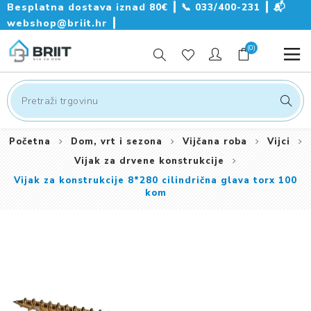
Besplatna dostava iznad 80€ ┃
📞
033/400-231
┃
📬
webshop@briit.hr
┃
(0)
Početna
Dom, vrt i sezona
Vijčana roba
Vijci
Vijak za drvene konstrukcije
Vijak za konstrukcije 8*280 cilindrična glava torx 100
kom