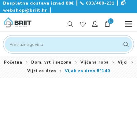
Besplatna dostava iznad 80€ ┃
📞
033/400-231
┃
📬
webshop@briit.hr
┃
(0)
Početna
Dom, vrt i sezona
Vijčana roba
Vijci
Vijci za drvo
Vijak za drvo 8*140