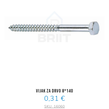
Vijak za drvo 8*140
0,31 €
SKU:
16060