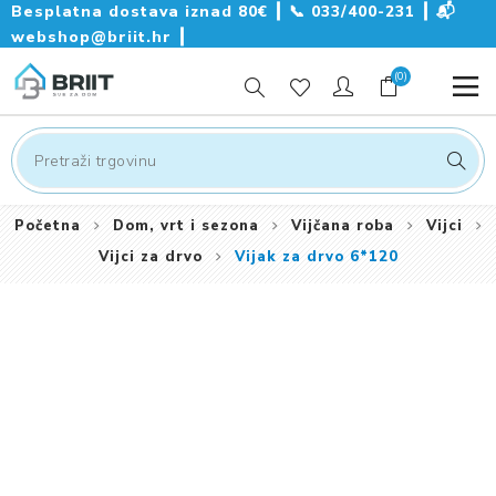
Besplatna dostava iznad 80€ ┃
📞
033/400-231
┃
📬
webshop@briit.hr
┃
(0)
Početna
Dom, vrt i sezona
Vijčana roba
Vijci
Vijci za drvo
Vijak za drvo 6*120