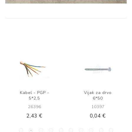
Kabel - PGP -
Vijak za drvo
5*2,5
6*50
26396
10397
2,43 €
0,04 €