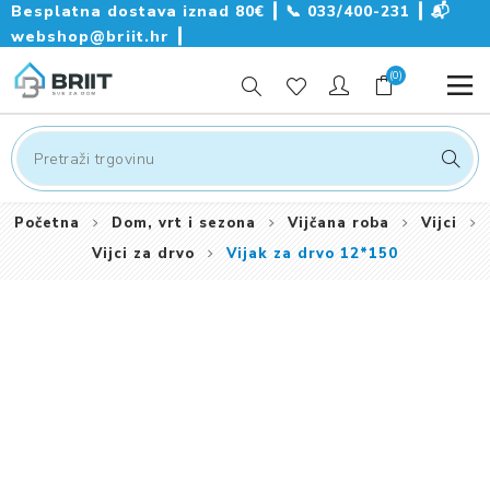
Besplatna dostava iznad 80€ ┃
📞
033/400-231
┃
📬
webshop@briit.hr
┃
(0)
Početna
Dom, vrt i sezona
Vijčana roba
Vijci
Vijci za drvo
Vijak za drvo 12*150