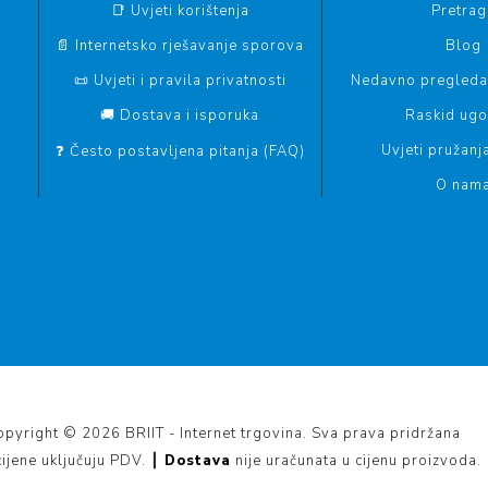
📑 Uvjeti korištenja
Pretrag
📄 Internetsko rješavanje sporova
Blog
📜 Uvjeti i pravila privatnosti
Nedavno pregledan
🚚 Dostava i isporuka
Raskid ug
Uvjeti pružanj
❓ Često postavljena pitanja (FAQ)
O nam
pyright © 2026 BRIIT - Internet trgovina. Sva prava pridržana
cijene uključuju PDV. ┃
Dostava
nije uračunata u cijenu proizvoda.