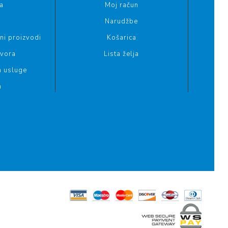
a
Moj račun
Narudžbe
i proizvodi
Košarica
ovora
Lista želja
a usluge
a