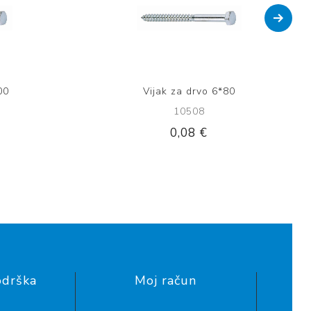
00
Vijak za drvo 6*80
10508
0,08 €
odrška
Moj račun