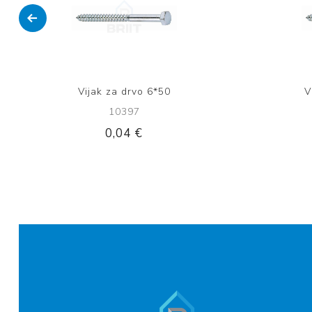
Vijak za drvo 6*50
V
10397
0,04 €