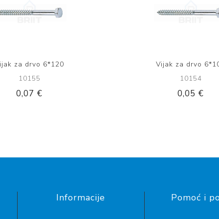
ijak za drvo 6*120
Vijak za drvo 6*1
10155
10154
0,07 €
0,05 €
Informacije
Pomoć i p