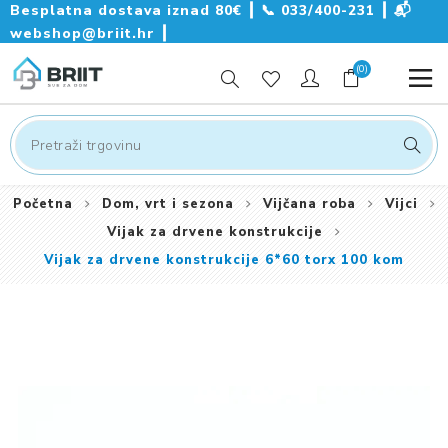
Besplatna dostava iznad 80€ ┃
📞
033/400-231
┃
📬
webshop@briit.hr
┃
(0)
Početna
Dom, vrt i sezona
Vijčana roba
Vijci
Vijak za drvene konstrukcije
Vijak za drvene konstrukcije 6*60 torx 100 kom