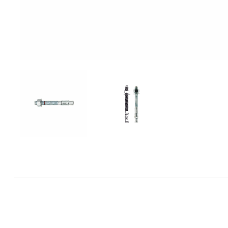
Mase za
izravnavanje - kitovi