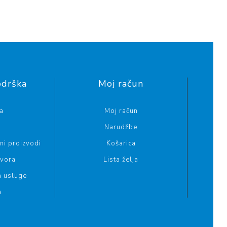
odrška
Moj račun
a
Moj račun
Narudžbe
i proizvodi
Košarica
ovora
Lista želja
a usluge
a