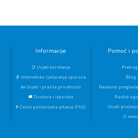
Informacije
Pomoć i p
📑 Uvjeti korištenja
Pretrag
📄 Internetsko rješavanje sporova
Blog
📜 Uvjeti i pravila privatnosti
Nedavno pregledan
🚚 Dostava i isporuka
Raskid ug
Uvjeti pružanj
❓ Često postavljena pitanja (FAQ)
O nam