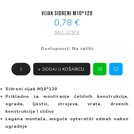
Vijak sidreni M10*120
0,78 €
SKU:
27974
Dostupnost:
Na zalihi
DODAJ U KOŠARICU
Sidreni vijak M10*120
Prikladno za montiranje čeličnih konstrukcija,
ograda, ljestvi, strojeva, vrata, drvenih
konstrukcija i slično
Lagana montaža, moguće opteretiti odmah nakon
ugradnje