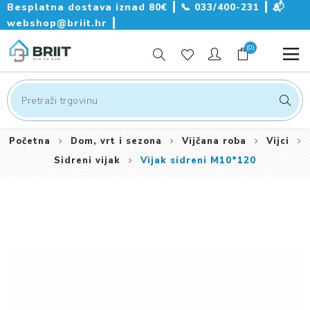
Besplatna dostava iznad 80€ ┃
📞
033/400-231
┃
📬
webshop@briit.hr
┃
(0)
Početna
Dom, vrt i sezona
Vijčana roba
Vijci
Sidreni vijak
Vijak sidreni M10*120