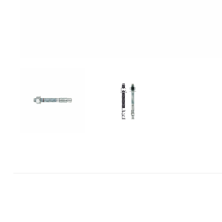
Mase za
izravnavanje - kitovi