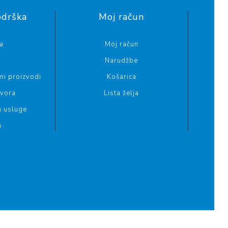
odrška
Moj račun
a
Moj račun
Narudžbe
i proizvodi
Košarica
ovora
Lista želja
a usluge
a