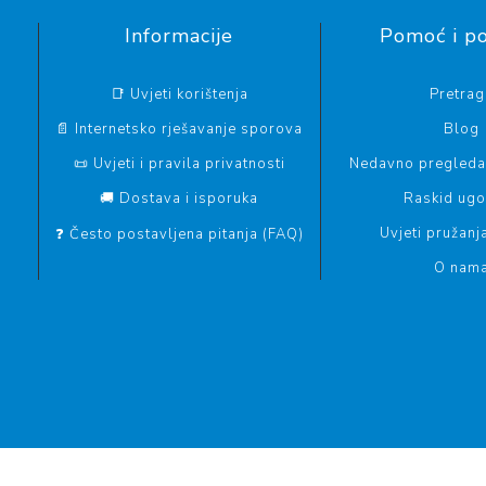
Informacije
Pomoć i p
📑 Uvjeti korištenja
Pretrag
📄 Internetsko rješavanje sporova
Blog
📜 Uvjeti i pravila privatnosti
Nedavno pregledan
🚚 Dostava i isporuka
Raskid ug
Uvjeti pružanj
❓ Često postavljena pitanja (FAQ)
O nam