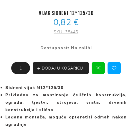
VIjak sidreni 12*125/30
0,82 €
SKU:
38445
Dostupnost:
Na zalihi
DODAJ U KOŠARICU
Sidreni vijak M12*125/30
Prikladno za montiranje čeličnih konstrukcija,
ograda, ljestvi, strojeva, vrata, drvenih
konstrukcija i slično
Lagana montaža, moguće opteretiti odmah nakon
ugradnje