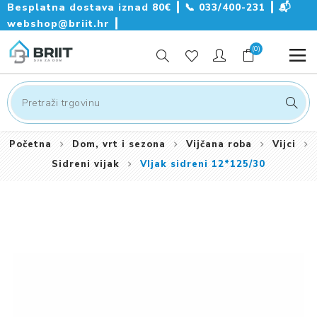
Besplatna dostava iznad 80€ ┃
📞
033/400-231
┃
📬
webshop@briit.hr
┃
(0)
Početna
Dom, vrt i sezona
Vijčana roba
Vijci
Sidreni vijak
VIjak sidreni 12*125/30