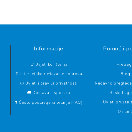
Informacije
Pomoć i p
📑 Uvjeti korištenja
Pretrag
📄 Internetsko rješavanje sporova
Blog
📜 Uvjeti i pravila privatnosti
Nedavno pregledan
🚚 Dostava i isporuka
Raskid ug
Uvjeti pružanj
❓ Često postavljena pitanja (FAQ)
O nam