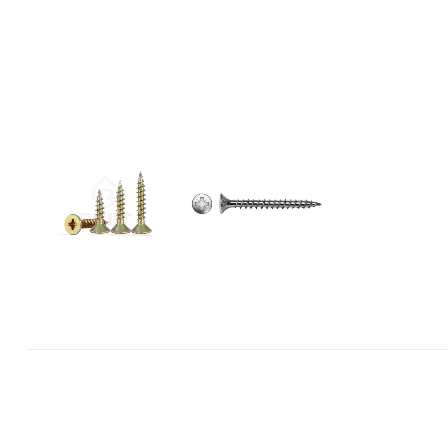
Mase za
izravnavanje - kitovi