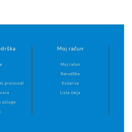
odrška
Moj račun
a
Moj račun
Narudžbe
i proizvodi
Košarica
ovora
Lista želja
a usluge
a