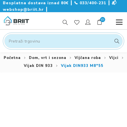
Besplatna dostava iznad 80€ ┃
📞
033/400-231
┃
📬
webshop@briit.hr
┃
(0)
Početna
Dom, vrt i sezona
Vijčana roba
Vijci
Vijak DIN 933
Vijak DIN933 M8*55