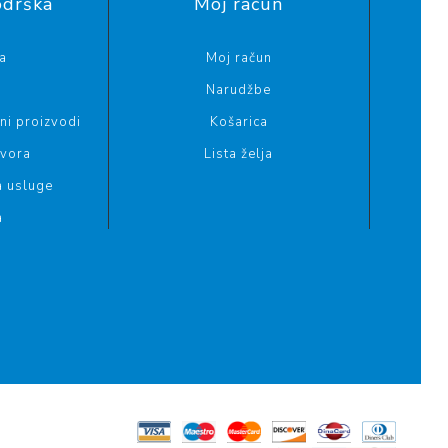
odrška
Moj račun
a
Moj račun
Narudžbe
i proizvodi
Košarica
ovora
Lista želja
a usluge
a