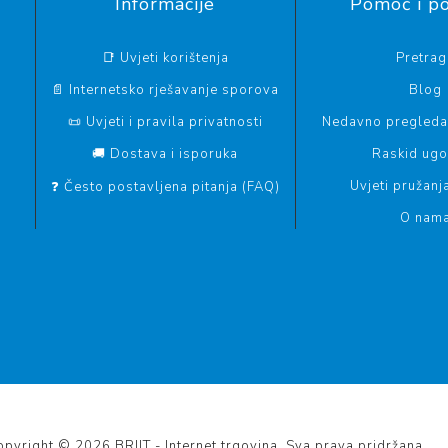
Informacije
Pomoć i p
📑 Uvjeti korištenja
Pretrag
📄 Internetsko rješavanje sporova
Blog
📜 Uvjeti i pravila privatnosti
Nedavno pregledan
🚚 Dostava i isporuka
Raskid ug
Uvjeti pružanj
❓ Često postavljena pitanja (FAQ)
O nam
pyright © 2026 BRIIT - Internet trgovina. Sva prava pridržana