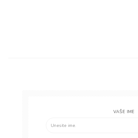
Mase za
izravnavanje - kitovi
VAŠE IME