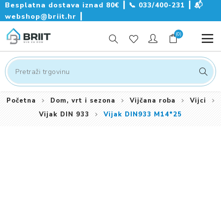
Besplatna dostava iznad 80€ ┃
📞
033/400-231
┃
📬
webshop@briit.hr
┃
(0)
Početna
Dom, vrt i sezona
Vijčana roba
Vijci
Vijak DIN 933
Vijak DIN933 M14*25