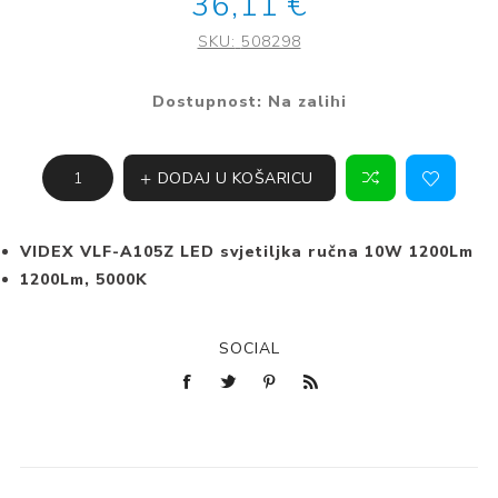
36,11 €
SKU:
508298
Dostupnost:
Na zalihi
DODAJ U KOŠARICU
VIDEX VLF-A105Z LED svjetiljka ručna 10W 1200Lm
1200Lm, 5000K
SOCIAL