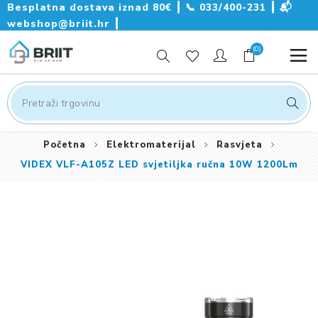
Besplatna dostava iznad 80€ ┃
📞
033/400-231
┃
📬
webshop@briit.hr
┃
(0)
Početna
Elektromaterijal
Rasvjeta
VIDEX VLF-A105Z LED svjetiljka ručna 10W 1200Lm