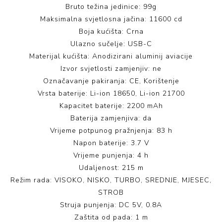
Bruto težina jedinice: 99g
Maksimalna svjetlosna jačina: 11600 cd
Boja kućišta: Crna
Ulazno sučelje: USB-C
Materijal kućišta: Anodizirani aluminij aviacije
Izvor svjetlosti zamjenjiv: ne
Označavanje pakiranja: CE, Korištenje
Vrsta baterije: Li-ion 18650, Li-ion 21700
Kapacitet baterije: 2200 mAh
Baterija zamjenjiva: da
Vrijeme potpunog pražnjenja: 83 h
Napon baterije: 3.7 V
Vrijeme punjenja: 4 h
Udaljenost: 215 m
Režim rada: VISOKO, NISKO, TURBO, SREDNJE, MJESEC,
STROB
Struja punjenja: DC 5V, 0.8A
Zaštita od pada: 1 m