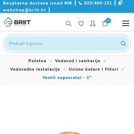
Besplatna dostava iznad 80€ ┃
📞
033/400-231
┃
📬
webshop@briit.hr
┃
(0)
Početna
Vodovod i sanitarije
Vodovodne instalacije
Usisne košare i filteri
Ventil nepovratni - 1"