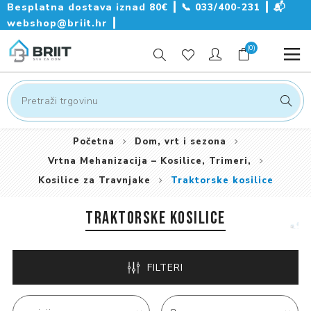
Besplatna dostava iznad 80€ ┃
📞
033/400-231
┃
📬
webshop@briit.hr
┃
(0)
Početna
Dom, vrt i sezona
Vrtna Mehanizacija – Kosilice, Trimeri,
Kosilice za Travnjake
Traktorske kosilice
TRAKTORSKE KOSILICE
FILTERI