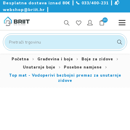
Besplatna dostava iznad 80€ ┃
📞
033/400-231
┃
📬
webshop@briit.hr
┃
(0)
Početna
Građevina i boje
Boje za zidove
Unutarnje boje
Posebne namjene
Top mat - Vodoperivi bezbojni premaz za unutarnje
zidove