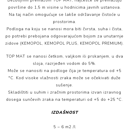
Bezbojnim premazom TOP MAT, najčešće se premazuju
površine do 1,5 m visine u hodnicima javnih ustanova.
Na taj način omogućuje se lakše održavanje čistoće u
prostorima.
Podloga na koju se nanosi mora biti čvrsta, suha i čista,
po potrebi prebojana odgovarajućom bojom za unutarnje
zidove (KEMOPOL, KEMOPOL PLUS, KEMOPOL PREMIUM).
TOP MAT se nanosi četkom, valjkom ili prskanjem, u dva
sloja, razrjeđen vodom do 5%.
Može se nanositi na podloge čija je temperatura od +5
°C. Kod visoke vlažnosti zraka može se očekivati duže
sušenje.
Skladištiti u suhim i zračnim prostorima izvan izravnog
dosega sunčevih zraka na temperaturi od +5 do +25 °C.
IZDAŠNOST
5 – 6 m2 /l