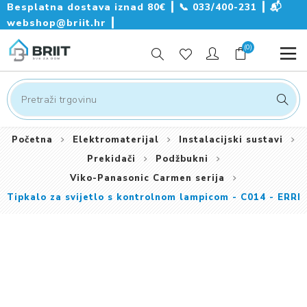
Besplatna dostava iznad 80€ ┃
📞
033/400-231
┃
📬
webshop@briit.hr
┃
(0)
Početna
Elektromaterijal
Instalacijski sustavi
Prekidači
Podžbukni
Viko-Panasonic Carmen serija
Tipkalo za svijetlo s kontrolnom lampicom - C014 - ERRI