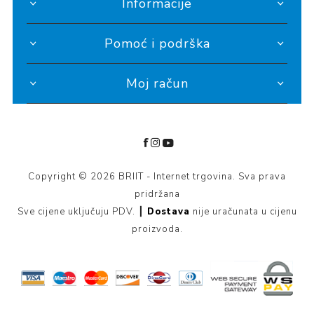
Informacije
Pomoć i podrška
Moj račun
Copyright © 2026 BRIIT - Internet trgovina. Sva prava
pridržana
Sve cijene uključuju PDV. ┃
Dostava
nije uračunata u cijenu
proizvoda.