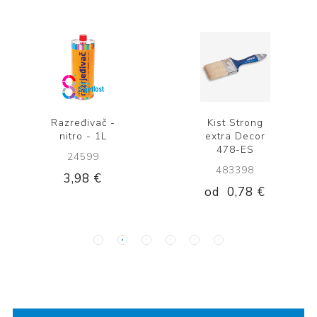
Razređivač -
Kist Strong
nitro - 1L
extra Decor
478-ES
24599
483398
3,98 €
od
0,78 €