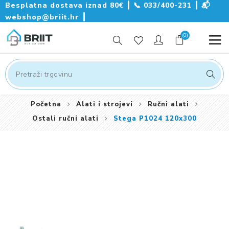
Besplatna dostava iznad 80€ ┃
📞
033/400-231
┃
📬
webshop@briit.hr
┃
(0)
Početna
Alati i strojevi
Ručni alati
Ostali ručni alati
Stega P1024 120x300