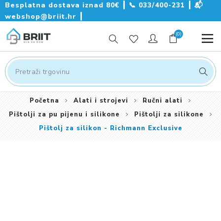
Besplatna dostava iznad 80€ ┃
📞
033/400-231
┃
📬
webshop@briit.hr
┃
(0)
Početna
Alati i strojevi
Ručni alati
Pištolji za pu pijenu i silikone
Pištolji za silikone
Pištolj za silikon - Richmann Exclusive