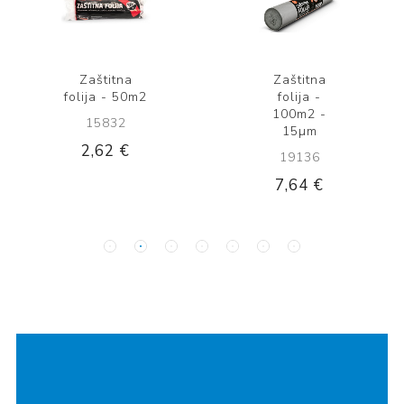
Zaštitna
Zaštitna
folija - 50m2
folija -
100m2 -
15832
15µm
2,62 €
19136
7,64 €