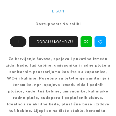
BISON
Dostupnost:
Na zalihi
DODAJ U KOŠARICU
Za brtvljenje šavova, spojeva i pukotina između
zida, kade, tuš kabine, umivaonika i radne ploče u
sanitarnim prostorijama kao što su kupaonice,
WC-i i kuhinje. Posebno za brtvljenje sanitarija i
keramike, npr. spojeva između zida i podnih
pločica, kade, tuš kabine, umivaonika, kuhinjske
radne ploče, sudopera i popločenih zidova.
Idealno i za akrilne kade, plastične baze i zidove
tuš kabine. Lijepi se na čisto staklo, keramiku,