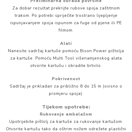
Preliminarna obrada površine
Za dobar rezultat prekrijte rubove spoja zaštitnom
trakom. Po potrebi spriječite trostrano lijepljenje
ispunjavanjem spoja ispunom za fuge od pjene ili PE
filmom.
Alati
Nanesite sadržaj kartuše pomoću Bison Power pištolja
za kartuše. Pomoću Multi Tool višenamjenskog alata
otvorite kartušu i obradite brtvilo.
Pokrivenost
Sadržaj je prikladan za približno 8 do 15 m (ovisno o
promjeru spoja).
Tijekom upotrebe:
Rukovanje ambalažom
Upotrijebite pištolj za kartuše za rukovanje kartušom.
Otvorite kartušu tako da oštrim nožem odrežete plastični