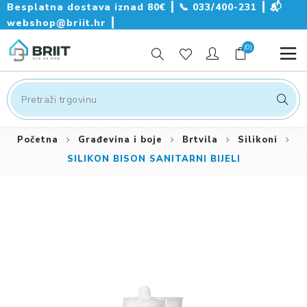
Besplatna dostava iznad 80€ ┃
📞
033/400-231
┃
📬
webshop@briit.hr
┃
(0)
Početna
Građevina i boje
Brtvila
Silikoni
SILIKON BISON SANITARNI BIJELI