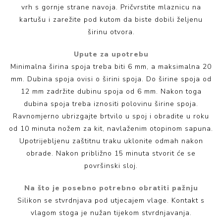
vrh s gornje strane navoja. Pričvrstite mlaznicu na
kartušu i zarežite pod kutom da biste dobili željenu
širinu otvora.
Upute za upotrebu
Minimalna širina spoja treba biti 6 mm, a maksimalna 20
mm. Dubina spoja ovisi o širini spoja. Do širine spoja od
12 mm zadržite dubinu spoja od 6 mm. Nakon toga
dubina spoja treba iznositi polovinu širine spoja.
Ravnomjerno ubrizgajte brtvilo u spoj i obradite u roku
od 10 minuta nožem za kit, navlaženim otopinom sapuna.
Upotrijebljenu zaštitnu traku uklonite odmah nakon
obrade. Nakon približno 15 minuta stvorit će se
površinski sloj.
Na što je posebno potrebno obratiti pažnju
Silikon se stvrdnjava pod utjecajem vlage. Kontakt s
vlagom stoga je nužan tijekom stvrdnjavanja.