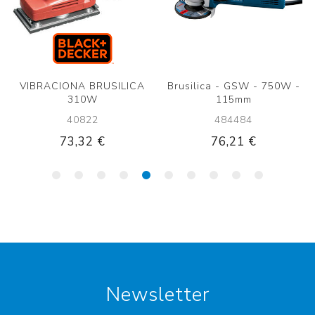
VIBRACIONA BRUSILICA
Brusilica - GSW - 750W -
310W
115mm
40822
484484
73,32 €
76,21 €
Newsletter