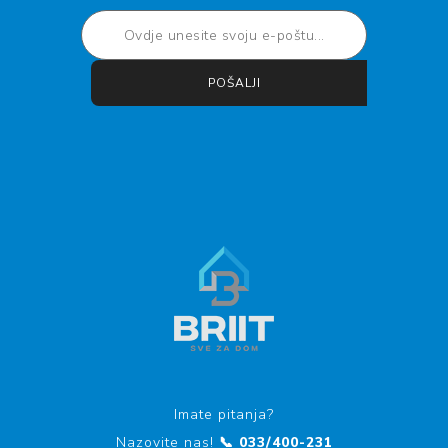
POŠALJI
Pretplati se
Otkaži pretplatu
Imate pitanja?
Nazovite nas!
📞 033/400-231