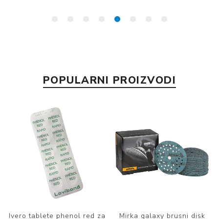
POPULARNI PROIZVODI
e
Ivero tablete phenol red za
Mirka galaxy brusni disk