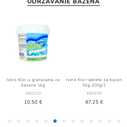
ODRŽAVANJE BAZENA
n
Ivero Klor u granulama za
Ivero Klor tablete za bazen
bazene 1kg
5kg 200g/1
480210
480209
10,50 €
47,25 €