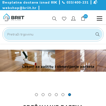
Besplatna dostava iznad 80€ ┃
📞
033/400-231
┃
📬
webshop@briit.hr
┃
(0)