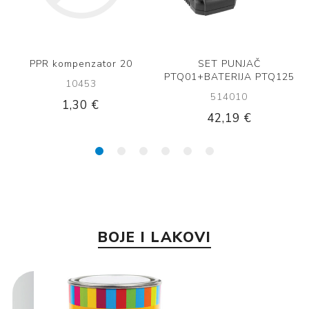
Hammerite - razrjeđivač 1 l
Tubis - jednoručna
mješalica za umivaonik
500225
474449
15,49 €
22,69 €
BOJE I LAKOVI