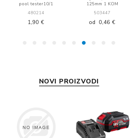
pool tester10/1
125mm 1 KOM
480214
503447
1,90 €
od
0,46 €
NOVI PROIZVODI