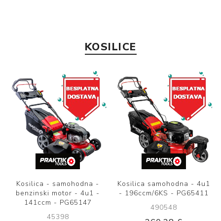
KOSILICE
Kosilica samohodna - 4u1
Kosilica - Villager Atlas
- 196ccm/6KS - PG65411
4011T
490548
502853