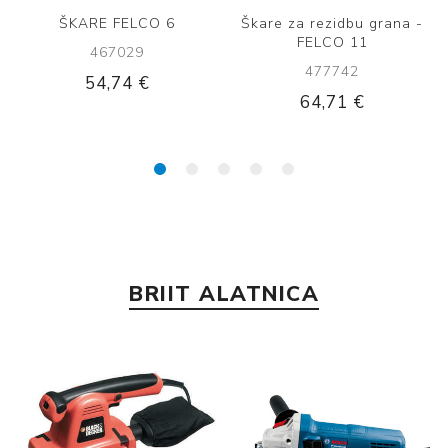
za rezidbu grana -
Oštrica za škare za grane
FELCO 11
- C0370,C0373 - Richmann
vinograd
rezi
477742
488144
64,71 €
4,62 €
BRIIT ALATNICA