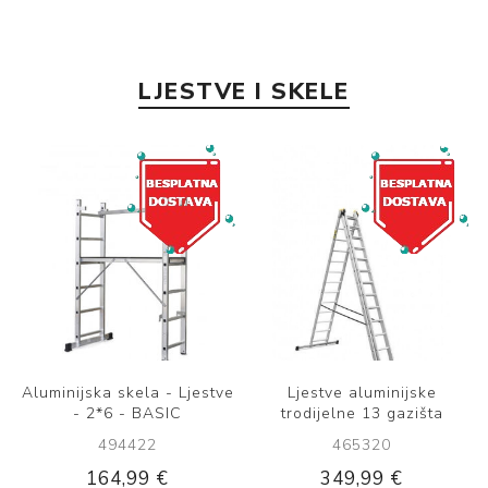
LJESTVE I SKELE
Ljestve aluminijske
Ljestve aluminijske
trodijelne 13 gazišta
trodijelne 9 gazišta
465320
466755
349,99 €
159,00 €