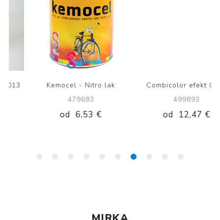
Kemocel - Nitro lak
Combicolor efekt 0,75l
479683
499893
od
6,53 €
od
12,47 €
MIRKA