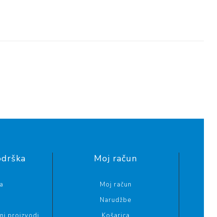
odrška
Moj račun
a
Moj račun
Narudžbe
i proizvodi
Košarica