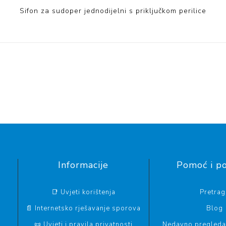
Sifon za sudoper jednodijelni s priključkom perilice
Informacije
Pomoć i p
📑 Uvjeti korištenja
Pretrag
📄 Internetsko rješavanje sporova
Blog
📜 Uvjeti i pravila privatnosti
Nedavno pregledan