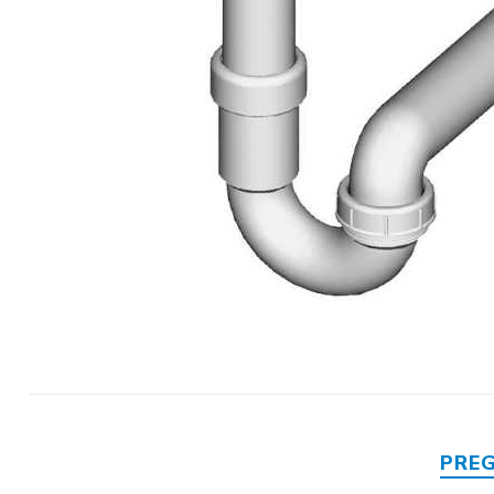
Mase za
izravnavanje - kitovi
PRE