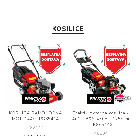
KOSILICE
KOSILICA SAMOHODNA
Praktik motorna kosilica -
MOT. 144cc PG65414
4u1 - B&S 450E - 125ccm
- PG65149
492147
46104