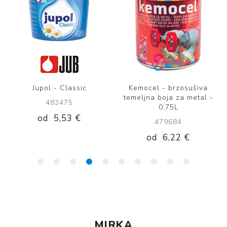
Jupol - Classic
Kemocel - brzosušiva
temeljna boja za metal -
483475
0,75L
od
5,53 €
479684
od
6,22 €
MIRKA