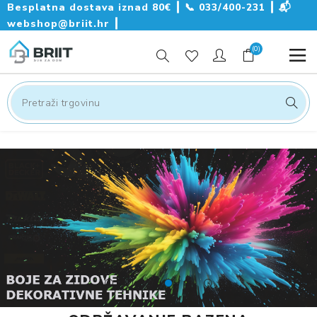
Besplatna dostava iznad 80€ ┃
📞
033/400-231
┃
📬
webshop@briit.hr
┃
(0)