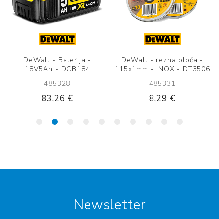
DeWalt - rezna ploča -
Makita - AKU - Bušilica /
125mm - INOX - DT3507
Izvijač - DDF482RFEB
485330
479341
8,35 €
271,98 €
Newsletter