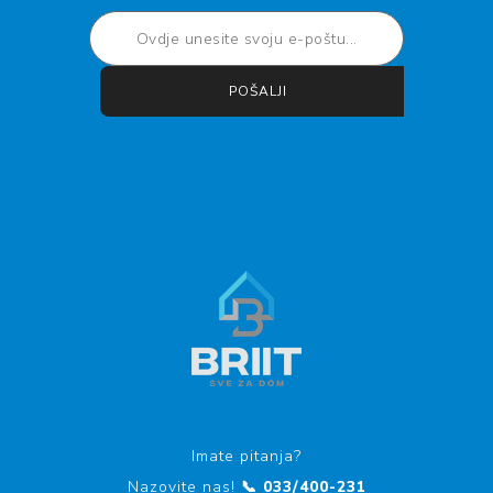
POŠALJI
Pretplati se
Otkaži pretplatu
Imate pitanja?
Nazovite nas!
📞 033/400-231