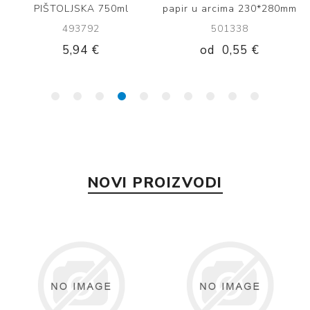
PIŠTOLJSKA 750ml
papir u arcima 230*280mm
493792
501338
5,94 €
od
0,55 €
NOVI PROIZVODI