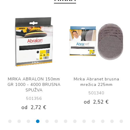
MIRKA ABRALON 150mm
Mirka Abranet brusna
GR 1000 - 4000 BRUSNA
mrežica 225mm
SPUŽVA
501340
501356
od
2,52 €
od
2,72 €