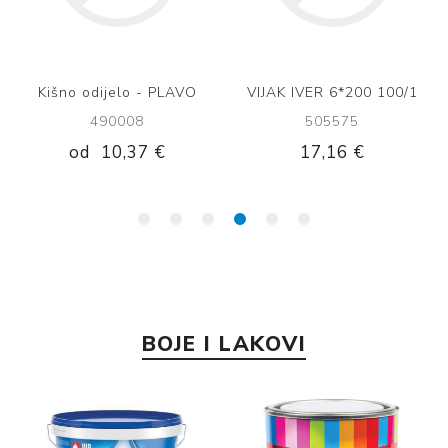
Kišno odijelo - PLAVO
VIJAK IVER 6*200 100/1
490008
505575
od
10,37 €
17,16 €
BOJE I LAKOVI