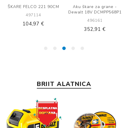
ŠKARE FELCO 221 90CM
Aku škare za grane -
Dewalt 18V DCMPP568P1
497114
496161
104,97 €
352,91 €
BRIIT ALATNICA