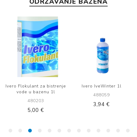
ODRŽAVANJE BAZENA
Ivero Flokulant za bistrenje
Ivero IveWinter 1l
vode u bazenu 1l
488059
480203
3,94 €
5,00 €