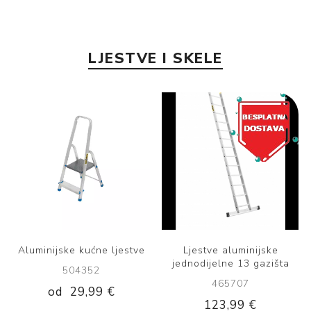
LJESTVE I SKELE
Aluminijske kućne ljestve
Ljestve aluminijske
jednodijelne 13 gazišta
504352
465707
od
29,99 €
123,99 €