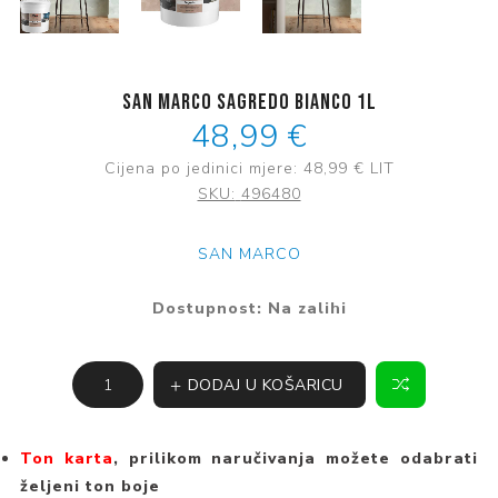
San Marco Sagredo Bianco 1l
48,99 €
Cijena po jedinici mjere:
48,99 €
LIT
SKU:
496480
SAN MARCO
Dostupnost:
Na zalihi
DODAJ U KOŠARICU
Ton karta
, prilikom naručivanja možete odabrati
željeni ton boje