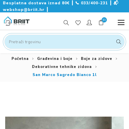
Besplatna dostava iznad 80€ ┃
📞
033/400-231
┃
📬
webshop@briit.hr
┃
(0)
Početna
Građevina i boje
Boje za zidove
Dekorativne tehnike zidova
San Marco Sagredo Bianco 1l