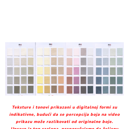
Teksture i tonovi prikazani u digitalnoj formi su
indikativne, budući da se percepcija boja na video
prikazu može razlikovati od originalne boje.
Upravo iz tog razloga, preporučujemo da željenu