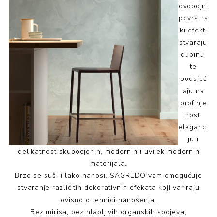
dvobojni
površins
ki efekti
stvaraju
dubinu,
te
podsjeć
aju na
profinje
nost,
eleganci
ju i
delikatnost skupocjenih, modernih i uvijek modernih
materijala.
Brzo se suši i lako nanosi, SAGREDO vam omogućuje
stvaranje različitih dekorativnih efekata koji variraju
ovisno o tehnici nanošenja.
Bez mirisa, bez hlapljivih organskih spojeva,