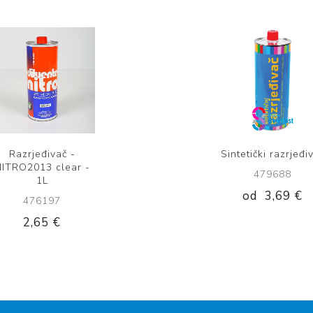
Razrjeđivač -
Sintetički razrjeđi
ITRO2013 clear -
479688
1L
od
3,69 €
476197
2,65 €