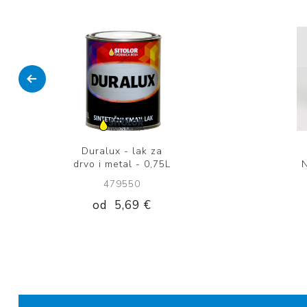
Duralux - lak za
drvo i metal - 0,75L
N
479550
od
5,69 €