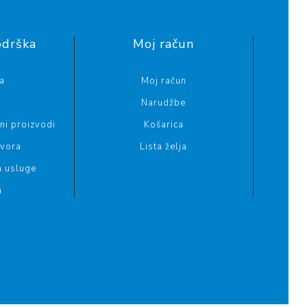
odrška
Moj račun
a
Moj račun
Narudžbe
i proizvodi
Košarica
ovora
Lista želja
a usluge
a