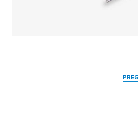
Mase za
izravnavanje - kitovi
PRE