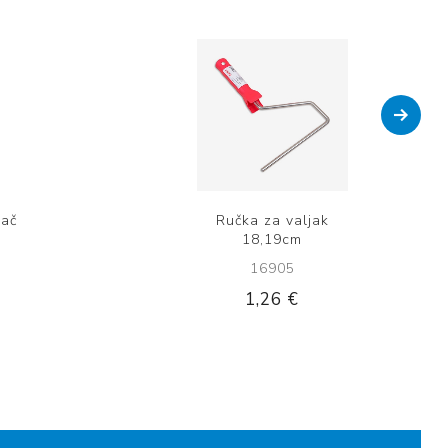
vač
Ručka za valjak
18,19cm
16905
1,26 €