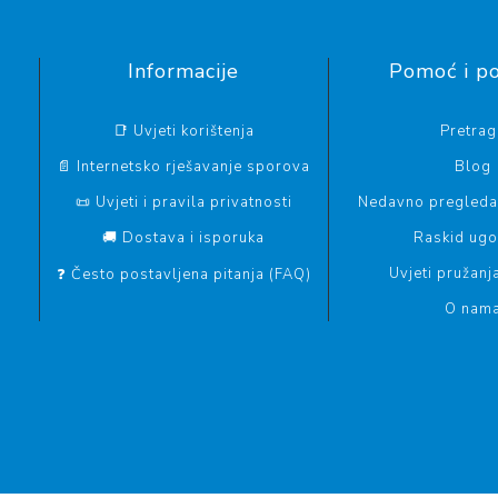
Informacije
Pomoć i p
📑 Uvjeti korištenja
Pretrag
📄 Internetsko rješavanje sporova
Blog
📜 Uvjeti i pravila privatnosti
Nedavno pregledan
🚚 Dostava i isporuka
Raskid ug
Uvjeti pružanj
❓ Često postavljena pitanja (FAQ)
O nam