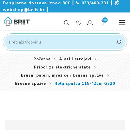
Besplatna dostava iznad 80€ ┃
📞
033/400-231
┃
📬
webshop@briit.hr
┃
(0)
Početna
Alati i strojevi
Pribor za električne alate
Brusni papiri, mrežice i brusne spužve
Brusne spužve
Rola spužva 115-*25m G320