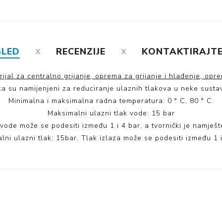
GLED
RECENZIJE
KONTAKTIRAJTE
rijal za centralno grijanje
,
oprema za grijanje i hlađenje
,
opre
ka su namijenjeni za reduciranje ulaznih tlakova u neke sustave
Minimalna i maksimalna radna temperatura: 0 ° C, 80 ° C.
Maksimalni ulazni tlak vode: 15 bar
k vode može se podesiti između 1 i 4 bar, a tvornički je namješt
lni ulazni tlak: 15bar. Tlak izlaza može se podesiti između 1 i