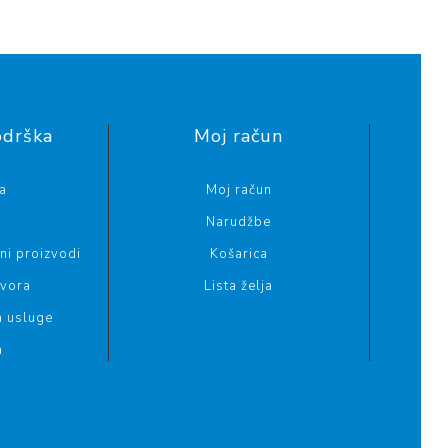
odrška
Moj račun
a
Moj račun
Narudžbe
i proizvodi
Košarica
ovora
Lista želja
a usluge
a