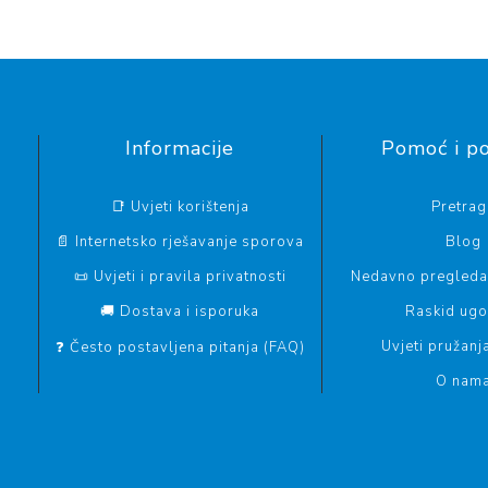
Informacije
Pomoć i p
📑 Uvjeti korištenja
Pretrag
📄 Internetsko rješavanje sporova
Blog
📜 Uvjeti i pravila privatnosti
Nedavno pregledan
🚚 Dostava i isporuka
Raskid ug
Uvjeti pružanj
❓ Često postavljena pitanja (FAQ)
O nam