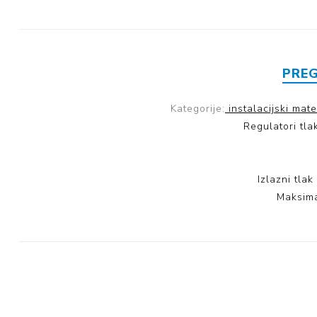
Mase za
izravnavanje - kitovi
PRE
Kategorije:
instalacijski mate
Regulatori tla
Izlazni tla
Maksima