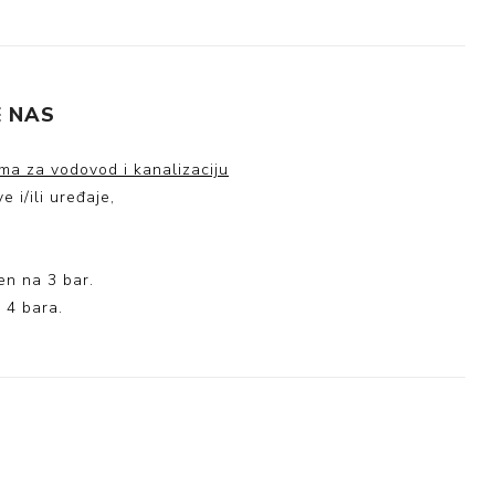
 NAS
ma za vodovod i kanalizaciju
 i/ili uređaje,
en na 3 bar.
 4 bara.