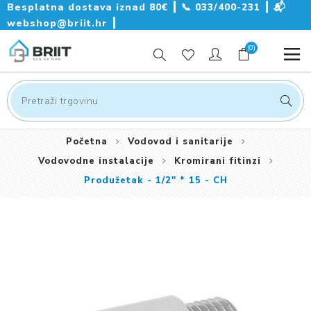
Besplatna dostava iznad 80€ ┃
📞
033/400-231
┃
📬
webshop@briit.hr
┃
(0)
Početna
Vodovod i sanitarije
Vodovodne instalacije
Kromirani fitinzi
Produžetak - 1/2" * 15 - CH