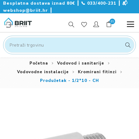
Besplatna dostava iznad 80€ ┃
📞
033/400-231
┃
📬
webshop@briit.hr
┃
(0)
Početna
Vodovod i sanitarije
Vodovodne instalacije
Kromirani fitinzi
Produžetak - 1/2*10 - CH