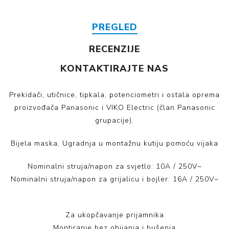
PREGLED
RECENZIJE
KONTAKTIRAJTE NAS
Prekidači, utičnice, tipkala, potenciometri i ostala oprema
proizvođača Panasonic i VIKO Electric (član Panasonic
grupacije).
Bijela maska, Ugradnja u montažnu kutiju pomoću vijaka
Nominalni struja/napon za svjetlo: 10A / 250V~
Nominalni struja/napon za grijalicu i bojler: 16A / 250V~
Za ukopčavanje prijamnika
Montiranje bez obijanja i bušenja