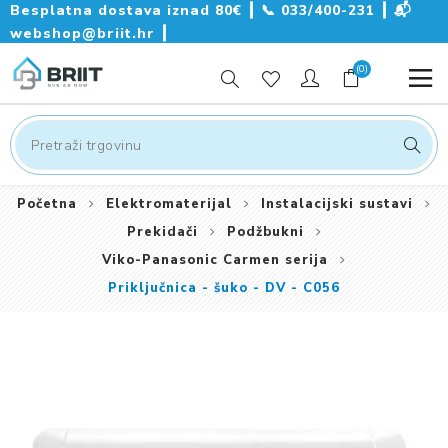
Besplatna dostava iznad 80€ ┃
📞
033/400-231
┃
📬
webshop@briit.hr
┃
(0)
Početna
Elektromaterijal
Instalacijski sustavi
Prekidači
Podžbukni
Viko-Panasonic Carmen serija
Priključnica - šuko - DV - C056