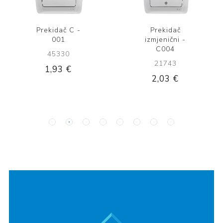
Prekidač C -
Prekidač
001
izmjenični -
C004
45330
21743
1,93 €
2,03 €