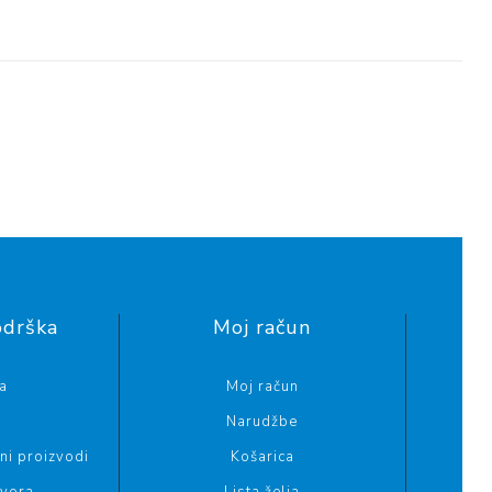
odrška
Moj račun
a
Moj račun
Narudžbe
i proizvodi
Košarica