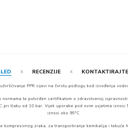
GLED
RECENZIJE
KONTAKTIRAJTE
žvršćivanje PPR cijevi na čvrstu podlogu kod izvođenja vodovo
im normama te potvrđen certifikatom o zdravstvenoj ispravnost
C pri tlaku od 10 bar. Vijek uporabe pod ovim uvjetima iznos
iznosi oko 95°C.
cije kompresivnog zraka, za transportiranje kemikalija i tekuće