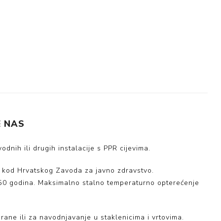
 NAS
dnih ili drugih instalacije s PPR cijevima.
i kod Hrvatskog Zavoda za javno zdravstvo.
i 50 godina. Maksimalno stalno temperaturno opterećenje
 hrane ili za navodnjavanje u staklenicima i vrtovima.