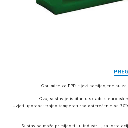
Mase za
izravnavanje - kitovi
PRE
Obujmice za PPR cijevi namijenjene su za u
Ovaj sustav je ispitan u skladu s europsk
Uvjeti uporabe: trajno temperaturno opterećenje od 70°
Sustav se može primijeniti i u industriji, za instala