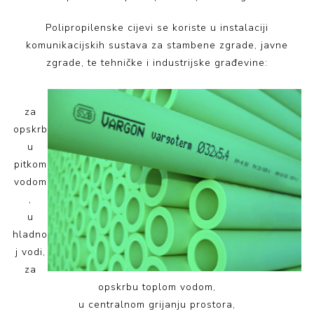
Polipropilenske cijevi se koriste u instalaciji
komunikacijskih sustava za stambene zgrade, javne
zgrade, te tehničke i industrijske građevine:
za
opskrb
u
pitkom
vodom
,
u
hladno
j vodi,
za
opskrbu toplom vodom,
u centralnom grijanju prostora,