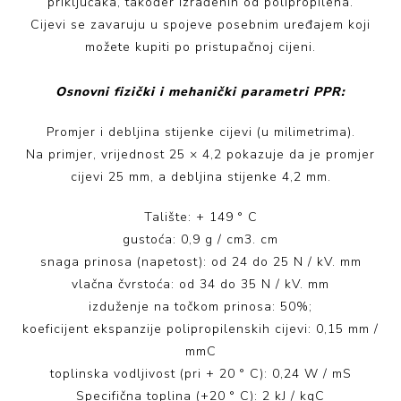
priključaka, također izrađenih od polipropilena.
Cijevi se zavaruju u spojeve posebnim uređajem koji
možete kupiti po pristupačnoj cijeni.
Osnovni fizički i mehanički parametri PPR:
Promjer i debljina stijenke cijevi (u milimetrima).
Na primjer, vrijednost 25 × 4,2 pokazuje da je promjer
cijevi 25 mm, a debljina stijenke 4,2 mm.
Talište: + 149 ° C
gustoća: 0,9 g / cm3. cm
snaga prinosa (napetost): od 24 do 25 N / kV. mm
vlačna čvrstoća: od 34 do 35 N / kV. mm
izduženje na točkom prinosa: 50%;
koeficijent ekspanzije polipropilenskih cijevi: 0,15 mm /
mmС
toplinska vodljivost (pri + 20 ° C): 0,24 W / mS
Specifična toplina (+20 ° C): 2 kJ / kgC