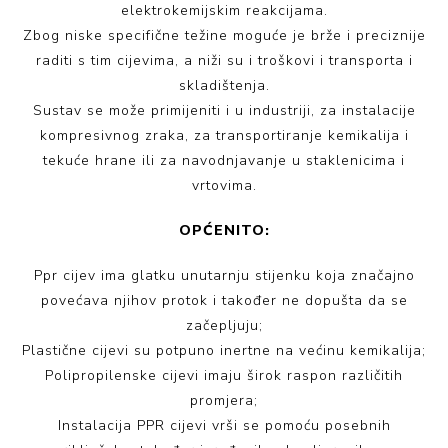
elektrokemijskim reakcijama.
Zbog niske specifične težine moguće je brže i preciznije
raditi s tim cijevima, a niži su i troškovi i transporta i
skladištenja.
Sustav se može primijeniti i u industriji, za instalacije
kompresivnog zraka, za transportiranje kemikalija i
tekuće hrane ili za navodnjavanje u staklenicima i
vrtovima.
OPĆENITO:
Ppr cijev ima glatku unutarnju stijenku koja značajno
povećava njihov protok i također ne dopušta da se
začepljuju;
Plastične cijevi su potpuno inertne na većinu kemikalija;
Polipropilenske cijevi imaju širok raspon različitih
promjera;
Instalacija PPR cijevi vrši se pomoću posebnih