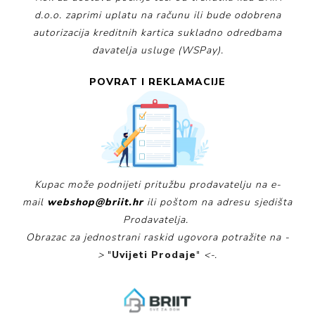
d.o.o. zaprimi uplatu na računu ili bude odobrena
autorizacija kreditnih kartica sukladno odredbama
davatelja usluge (WSPay).
POVRAT I REKLAMACIJE
Kupac može podnijeti pritužbu prodavatelju na e-
mail
webshop@briit.hr
ili poštom na adresu sjedišta
Prodavatelja.
Obrazac za jednostrani raskid ugovora potražite na -
>
"
Uvijeti Prodaje
"
<-.