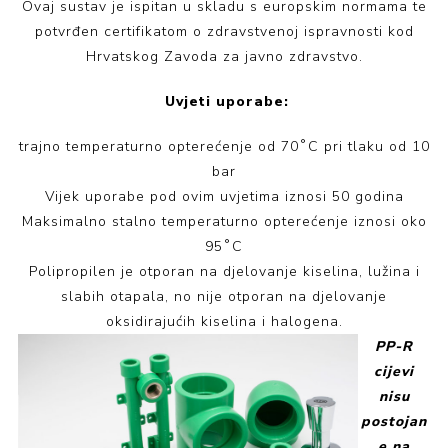
Ovaj sustav je ispitan u skladu s europskim normama te
potvrđen certifikatom o zdravstvenoj ispravnosti kod
Hrvatskog Zavoda za javno zdravstvo.
Uvjeti uporabe:
trajno temperaturno opterećenje od 70˚C pri tlaku od 10
bar
Vijek uporabe pod ovim uvjetima iznosi 50 godina
Maksimalno stalno temperaturno opterećenje iznosi oko
95˚C
Polipropilen je otporan na djelovanje kiselina, lužina i
slabih otapala, no nije otporan na djelovanje
oksidirajućih kiselina i halogena.
PP-R
cijevi
nisu
postojan
e na