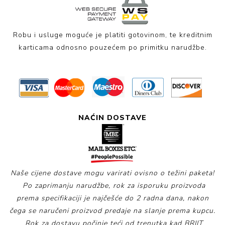
Robu i usluge moguće je platiti gotovinom, te kreditnim
karticama odnosno pouzećem po primitku narudžbe.
NAĆIN DOSTAVE
Naše cijene dostave mogu varirati ovisno o težini paketa!
Po zaprimanju narudžbe, rok za isporuku proizvoda
prema specifikaciji je najčešće do 2 radna dana, nakon
čega se naručeni proizvod predaje na slanje prema kupcu.
Rok za dostavu počinje teći od trenutka kad BRIIT