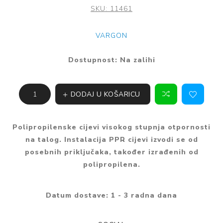
SKU:
11461
VARGON
Dostupnost:
Na zalihi
DODAJ U KOŠARICU
Polipropilenske cijevi visokog stupnja otpornosti
na talog. Instalacija PPR cijevi izvodi se od
posebnih priključaka, također izrađenih od
polipropilena.
Datum dostave:
1 - 3 radna dana