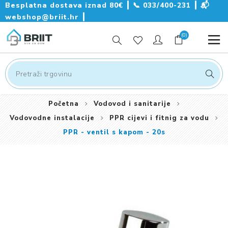
Besplatna dostava iznad 80€ ┃
📞
033/400-231
┃
📬
webshop@briit.hr
┃
(0)
Početna
Vodovod i sanitarije
Vodovodne instalacije
PPR cijevi i fitnig za vodu
PPR - ventil s kapom - 20s