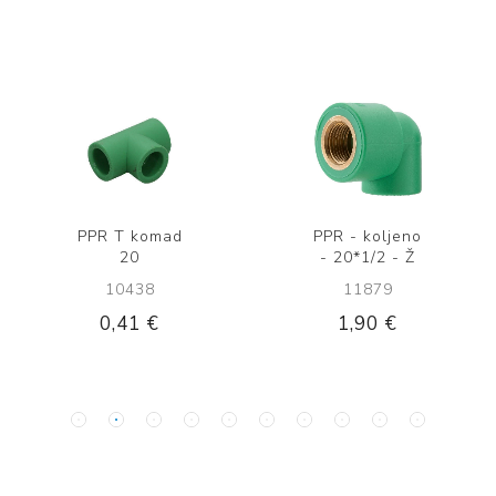
PPR T komad
PPR - koljeno
20
- 20*1/2 - Ž
10438
11879
0,41 €
1,90 €