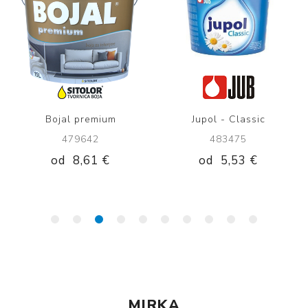
Bojal premium
Jupol - Classic
479642
483475
od
8,61 €
od
5,53 €
MIRKA