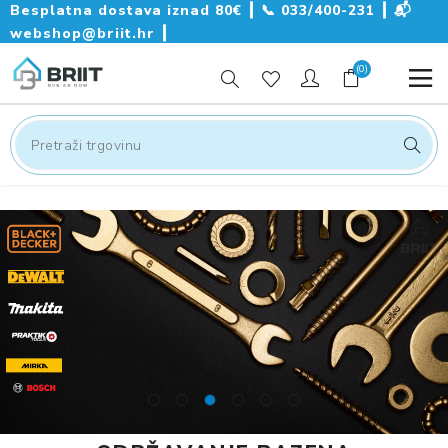
Besplatna dostava iznad 80€ ┃
📞
033/400-231
┃
📬
webshop@briit.hr
┃
(0)