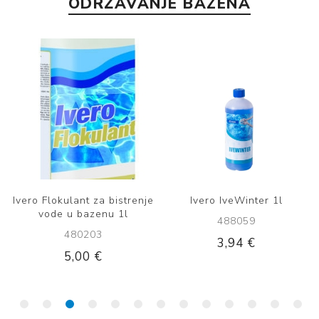
ODRŽAVANJE BAZENA
Ivero Flokulant za bistrenje
Ivero IveWinter 1l
vode u bazenu 1l
488059
480203
3,94 €
5,00 €