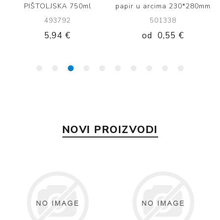
PIŠTOLJSKA 750ml
papir u arcima 230*280mm
493792
501338
5,94 €
od
0,55 €
NOVI PROIZVODI