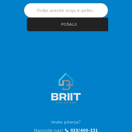
POŠALJI
Pretplati se
Otkaži pretplatu
Imate pitanja?
Nazovite nas!
📞 033/400-231