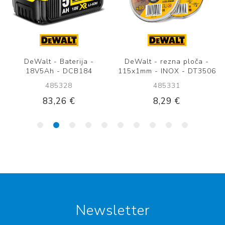
DeWalt - Baterija -
DeWalt - rezna ploča -
18V5Ah - DCB184
115x1mm - INOX - DT3506
485328
485331
83,26 €
8,29 €
Newsletter