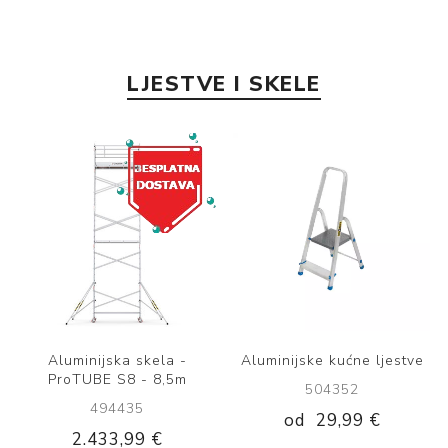
LJESTVE I SKELE
Aluminijske kućne ljestve
Ljestve aluminijske
jednodijelne 13 gazišta
504352
465707
od
29,99 €
123,99 €