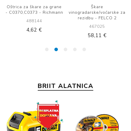
ŠKARE FELCO 221 90CM
Aku škare za grane -
Dewalt 18V DCMPP568P1
497114
496161
104,97 €
352,91 €
BRIIT ALATNICA