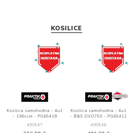
KOSILICE
Kosilica samohodna - 4u1
Kosilica samohodna - 4u1
- 196ccm - PG65418
- B&S DVO750 - PG65412
490547
490546