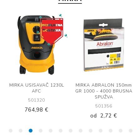
MIRKA USISAVAČ 1230L
MIRKA ABRALON 150mm
AFC
GR 1000 - 4000 BRUSNA
SPUŽVA
501320
501356
764,98 €
od
2,72 €