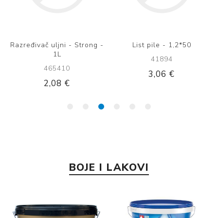
Razređivač uljni - Strong -
List pile - 1,2*50
1L
41894
465410
3,06 €
2,08 €
BOJE I LAKOVI